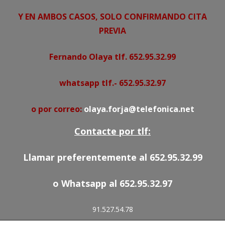
Y EN AMBOS CASOS, SOLO CONFIRMANDO CITA
PREVIA
Fernando Olaya tlf. 652.95.32.99
whatsapp tlf.- 652.95.32.97
o por correo:
olaya.forja@telefonica.net
Contacte por tlf:
Llamar preferentemente al 652.95.32.99
o Whatsapp al 652.95.32.97
91.527.54.78
652.95.32.97