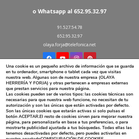
o Whatsapp al 652.95.32.97
91.527.54.78
652.95.32.97
olaya.forja@telefonica.net
Una cookie es un pequeño archivo de información que se guarda
en tu ordenador, smartphone o tablet cada vez que visitas
Aviso Legal
nuestra web. Algunas son de nuestra empresa (OLAYA
Política de Cookies
HERRERÍA Y FORJA) y otras pertenecen a empresas externas
que prestan servicios para nuestra página.
Las cookies pueden ser de varios tipos: las cookies técnicas son
necesarias para que nuestra web funcione, no necesitan de tu
autorización y son las únicas que están activadas por defecto.
Son las únicas cookies que estarán activas si solo pulsas el
Diseño web por Pinkstone™
botón ACEPTAR.El resto de cookies sirven para mejorar nuestra
página, para personalizarla en base a tus preferencias, o para
mostrarte publicidad ajustada a tus búsquedas. Todas ellas las
tenemos desactivadas por defecto, pero puedes activarlas en
nuestro apartado
CONFIGURACIÓN DE COOKIES.