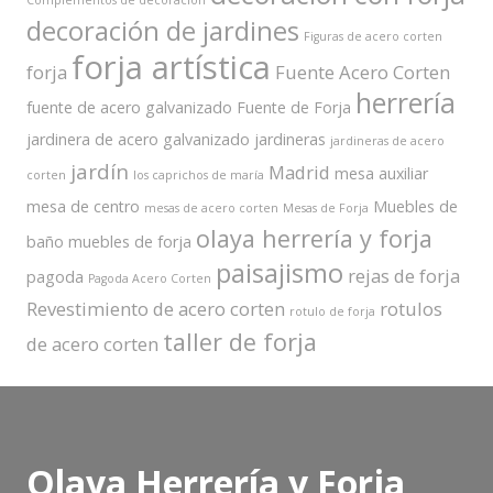
Complementos de decoración
decoración de jardines
Figuras de acero corten
forja artística
forja
Fuente Acero Corten
herrería
fuente de acero galvanizado
Fuente de Forja
jardinera de acero galvanizado
jardineras
jardineras de acero
jardín
Madrid
mesa auxiliar
corten
los caprichos de maría
mesa de centro
Muebles de
mesas de acero corten
Mesas de Forja
olaya herrería y forja
baño
muebles de forja
paisajismo
rejas de forja
pagoda
Pagoda Acero Corten
Revestimiento de acero corten
rotulos
rotulo de forja
taller de forja
de acero corten
Olaya Herrería y Forja