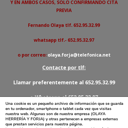
Y EN AMBOS CASOS, SOLO CONFIRMANDO CITA
PREVIA
Fernando Olaya tlf. 652.95.32.99
whatsapp tlf.- 652.95.32.97
o por correo:
olaya.forja@telefonica.net
Contacte por tlf:
Llamar preferentemente al 652.95.32.99
o Whatsapp al 652.95.32.97
Una cookie es un pequeño archivo de información que se guarda
en tu ordenador, smartphone o tablet cada vez que visitas
91.527.54.78
nuestra web. Algunas son de nuestra empresa (OLAYA
HERRERÍA Y FORJA) y otras pertenecen a empresas externas
652.95.32.97
que prestan servicios para nuestra página.
olaya.forja@telefonica.net