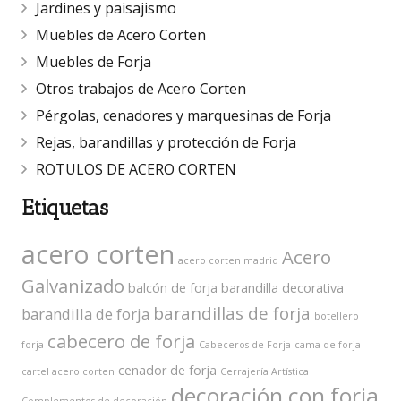
Jardines y paisajismo
Muebles de Acero Corten
Muebles de Forja
Otros trabajos de Acero Corten
Pérgolas, cenadores y marquesinas de Forja
Rejas, barandillas y protección de Forja
ROTULOS DE ACERO CORTEN
Etiquetas
acero corten
Acero
acero corten madrid
Galvanizado
balcón de forja
barandilla decorativa
barandillas de forja
barandilla de forja
botellero
cabecero de forja
forja
Cabeceros de Forja
cama de forja
cenador de forja
cartel acero corten
Cerrajería Artística
decoración con forja