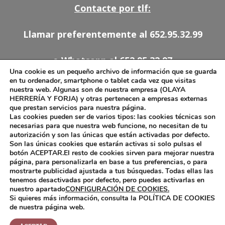
Contacte por tlf:
Llamar preferentemente al 652.95.32.99
o Whatsapp al 652.95.32.97
Una cookie es un pequeño archivo de información que se guarda
en tu ordenador, smartphone o tablet cada vez que visitas
91.527.54.78
nuestra web. Algunas son de nuestra empresa (OLAYA
HERRERÍA Y FORJA) y otras pertenecen a empresas externas
652.95.32.97
que prestan servicios para nuestra página.
olaya.forja@telefonica.net
Las cookies pueden ser de varios tipos: las cookies técnicas son
necesarias para que nuestra web funcione, no necesitan de tu
autorización y son las únicas que están activadas por defecto.
Son las únicas cookies que estarán activas si solo pulsas el
botón ACEPTAR.El resto de cookies sirven para mejorar nuestra
Aviso Legal
página, para personalizarla en base a tus preferencias, o para
mostrarte publicidad ajustada a tus búsquedas. Todas ellas las
Política de Cookies
tenemos desactivadas por defecto, pero puedes activarlas en
nuestro apartado
CONFIGURACIÓN DE COOKIES.
Si quieres más información, consulta la POLÍTICA DE COOKIES
de nuestra página web.