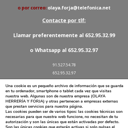
o por correo:
olaya.forja@telefonica.net
Contacte por tlf:
Llamar preferentemente al 652.95.32.99
o Whatsapp al 652.95.32.97
91.527.54.78
652.95.32.97
olaya.forja@telefonica.net
Una cookie es un pequeño archivo de información que se guarda
en tu ordenador, smartphone o tablet cada vez que visitas
nuestra web. Algunas son de nuestra empresa (OLAYA
HERRERÍA Y FORJA) y otras pertenecen a empresas externas
que prestan servicios para nuestra página.
Aviso Legal
Las cookies pueden ser de varios tipos: las cookies técnicas son
Política de Cookies
necesarias para que nuestra web funcione, no necesitan de tu
autorización y son las únicas que están activadas por defecto.
Son las únicas cookies que estarán activas si solo pulsas el