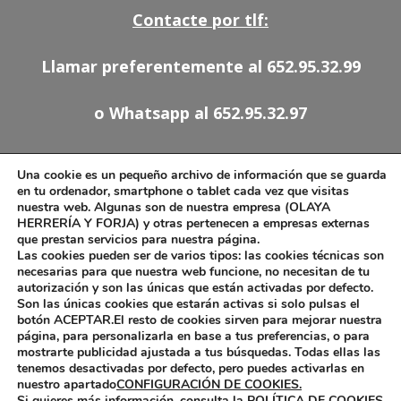
Contacte por tlf:
Llamar preferentemente al 652.95.32.99
o Whatsapp al 652.95.32.97
91.527.54.78
Una cookie es un pequeño archivo de información que se guarda
652.95.32.97
en tu ordenador, smartphone o tablet cada vez que visitas
nuestra web. Algunas son de nuestra empresa (OLAYA
olaya.forja@telefonica.net
HERRERÍA Y FORJA) y otras pertenecen a empresas externas
que prestan servicios para nuestra página.
Las cookies pueden ser de varios tipos: las cookies técnicas son
necesarias para que nuestra web funcione, no necesitan de tu
autorización y son las únicas que están activadas por defecto.
Aviso Legal
Son las únicas cookies que estarán activas si solo pulsas el
Política de Cookies
botón ACEPTAR.El resto de cookies sirven para mejorar nuestra
página, para personalizarla en base a tus preferencias, o para
mostrarte publicidad ajustada a tus búsquedas. Todas ellas las
tenemos desactivadas por defecto, pero puedes activarlas en
nuestro apartado
CONFIGURACIÓN DE COOKIES.
Si quieres más información, consulta la POLÍTICA DE COOKIES