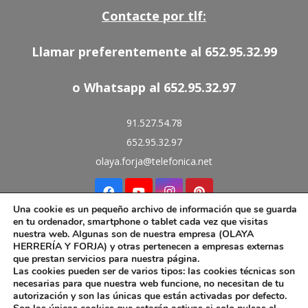
Contacte por tlf:
Llamar preferentemente al 652.95.32.99
o Whatsapp al 652.95.32.97
91.527.54.78
652.95.32.97
olaya.forja@telefonica.net
Una cookie es un pequeño archivo de información que se guarda
en tu ordenador, smartphone o tablet cada vez que visitas
Aviso Legal
nuestra web. Algunas son de nuestra empresa (OLAYA
Política de Cookies
HERRERÍA Y FORJA) y otras pertenecen a empresas externas
que prestan servicios para nuestra página.
Las cookies pueden ser de varios tipos: las cookies técnicas son
necesarias para que nuestra web funcione, no necesitan de tu
autorización y son las únicas que están activadas por defecto.