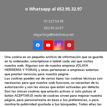
o Whatsapp al 652.95.32.97
91.527.54.78
652.95.32.97
olaya.forja@telefonica.net
Aviso Legal
Una cookie es un pequeño archivo de información que se guarda
en tu ordenador, smartphone o tablet cada vez que visitas
Política de Cookies
nuestra web. Algunas son de nuestra empresa (OLAYA
HERRERÍA Y FORJA) y otras pertenecen a empresas externas
que prestan servicios para nuestra página.
Las cookies pueden ser de varios tipos: las cookies técnicas son
necesarias para que nuestra web funcione, no necesitan de tu
autorización y son las únicas que están activadas por defecto.
Diseño web por Pinkstone™
Son las únicas cookies que estarán activas si solo pulsas el
botón ACEPTAR.El resto de cookies sirven para mejorar nuestra
página, para personalizarla en base a tus preferencias, o para
mostrarte publicidad ajustada a tus búsquedas. Todas ellas las