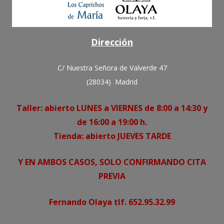
Dirección
C/ Nuestra Señora de Valverde 47
(28034) Madrid
Taller: abierto LUNES a VIERNES de 8:00 a 14:30 y
de 16:00 a 19:00 h.
Tienda: abierto JUEVES TARDE
Y EN AMBOS CASOS, SOLO CONFIRMANDO CITA
PREVIA
Fernando Olaya tlf. 652.95.32.99