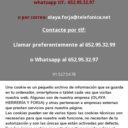
whatsapp tlf.- 652.95.32.97
o por correo:
olaya.forja@telefonica.net
Contacte por tlf:
Llamar preferentemente al 652.95.32.99
o Whatsapp al 652.95.32.97
91.527.54.78
652.95.32.97
Una cookie es un pequeño archivo de información que se guarda
olaya.forja@telefonica.net
en tu ordenador, smartphone o tablet cada vez que visitas
nuestra web. Algunas son de nuestra empresa (OLAYA
HERRERÍA Y FORJA) y otras pertenecen a empresas externas
que prestan servicios para nuestra página.
Las cookies pueden ser de varios tipos: las cookies técnicas son
Aviso Legal
necesarias para que nuestra web funcione, no necesitan de tu
autorización y son las únicas que están activadas por defecto.
Política de Cookies