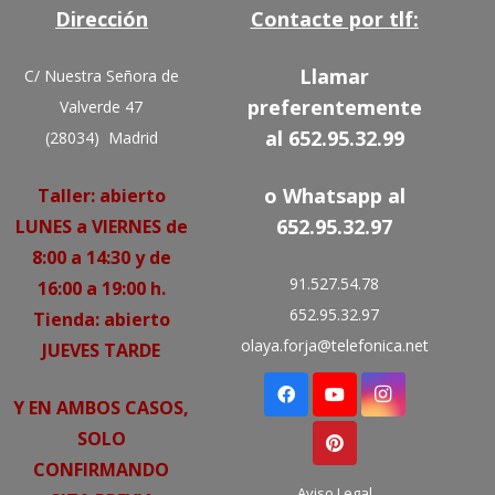
Dirección
Contacte por tlf:
Llamar
C/ Nuestra Señora de
preferentemente
Valverde 47
al 652.95.32.99
(28034) Madrid
o Whatsapp al
Taller: abierto
652.95.32.97
LUNES a VIERNES de
8:00 a 14:30 y de
91.527.54.78
16:00 a 19:00 h.
652.95.32.97
Tienda: abierto
olaya.forja@telefonica.net
JUEVES TARDE
Y EN AMBOS CASOS,
SOLO
CONFIRMANDO
Aviso Legal