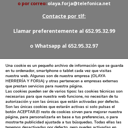
o por correo:
olaya.forja@telefonica.net
Contacte por tlf:
Llamar preferentemente al 652.95.32.99
o Whatsapp al 652.95.32.97
91.527.54.78
Una cookie es un pequeño archivo de información que se guarda
652.95.32.97
en tu ordenador, smartphone o tablet cada vez que visitas
nuestra web. Algunas son de nuestra empresa (OLAYA
olaya.forja@telefonica.net
HERRERÍA Y FORJA) y otras pertenecen a empresas externas
que prestan servicios para nuestra página.
Las cookies pueden ser de varios tipos: las cookies técnicas son
necesarias para que nuestra web funcione, no necesitan de tu
autorización y son las únicas que están activadas por defecto.
Aviso Legal
Son las únicas cookies que estarán activas si solo pulsas el
Política de Cookies
botón ACEPTAR.El resto de cookies sirven para mejorar nuestra
página, para personalizarla en base a tus preferencias, o para
mostrarte publicidad ajustada a tus búsquedas. Todas ellas las
tenemos desactivadas por defecto, pero puedes activarlas en