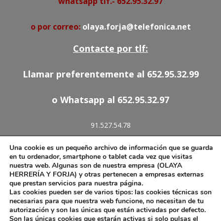
whatsapp tlf.- 652.95.32.97
o por correo:
olaya.forja@telefonica.net
Contacte por tlf:
Llamar preferentemente al 652.95.32.99
o Whatsapp al 652.95.32.97
91.527.54.78
652.95.32.97
Una cookie es un pequeño archivo de información que se guarda
olaya.forja@telefonica.net
en tu ordenador, smartphone o tablet cada vez que visitas
nuestra web. Algunas son de nuestra empresa (OLAYA
HERRERÍA Y FORJA) y otras pertenecen a empresas externas
que prestan servicios para nuestra página.
Las cookies pueden ser de varios tipos: las cookies técnicas son
Aviso Legal
necesarias para que nuestra web funcione, no necesitan de tu
autorización y son las únicas que están activadas por defecto.
Política de Cookies
Son las únicas cookies que estarán activas si solo pulsas el