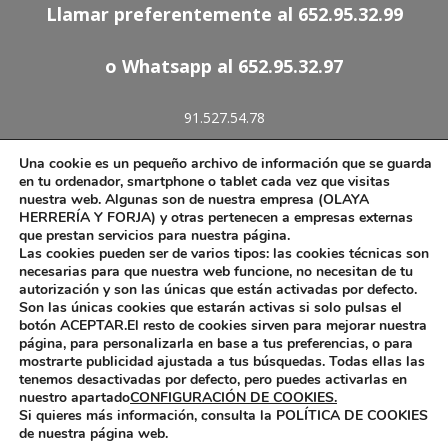
Llamar preferentemente al 652.95.32.99
o Whatsapp al 652.95.32.97
91.527.54.78
652.95.32.97
Una cookie es un pequeño archivo de información que se guarda
olaya.forja@telefonica.net
en tu ordenador, smartphone o tablet cada vez que visitas
nuestra web. Algunas son de nuestra empresa (OLAYA
HERRERÍA Y FORJA) y otras pertenecen a empresas externas
que prestan servicios para nuestra página.
Las cookies pueden ser de varios tipos: las cookies técnicas son
Aviso Legal
necesarias para que nuestra web funcione, no necesitan de tu
autorización y son las únicas que están activadas por defecto.
Política de Cookies
Son las únicas cookies que estarán activas si solo pulsas el
botón ACEPTAR.El resto de cookies sirven para mejorar nuestra
página, para personalizarla en base a tus preferencias, o para
mostrarte publicidad ajustada a tus búsquedas. Todas ellas las
tenemos desactivadas por defecto, pero puedes activarlas en
Diseño web por Pinkstone™
nuestro apartado
CONFIGURACIÓN DE COOKIES.
Si quieres más información, consulta la POLÍTICA DE COOKIES
de nuestra página web.