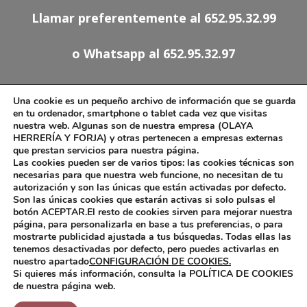
Llamar preferentemente al 652.95.32.99
o Whatsapp al 652.95.32.97
91.527.54.78
Una cookie es un pequeño archivo de información que se guarda
652.95.32.97
en tu ordenador, smartphone o tablet cada vez que visitas
nuestra web. Algunas son de nuestra empresa (OLAYA
olaya.forja@telefonica.net
HERRERÍA Y FORJA) y otras pertenecen a empresas externas
que prestan servicios para nuestra página.
Las cookies pueden ser de varios tipos: las cookies técnicas son
necesarias para que nuestra web funcione, no necesitan de tu
autorización y son las únicas que están activadas por defecto.
Aviso Legal
Son las únicas cookies que estarán activas si solo pulsas el
Política de Cookies
botón ACEPTAR.El resto de cookies sirven para mejorar nuestra
página, para personalizarla en base a tus preferencias, o para
mostrarte publicidad ajustada a tus búsquedas. Todas ellas las
tenemos desactivadas por defecto, pero puedes activarlas en
nuestro apartado
CONFIGURACIÓN DE COOKIES.
Si quieres más información, consulta la POLÍTICA DE COOKIES
Diseño web por Pinkstone™
de nuestra página web.