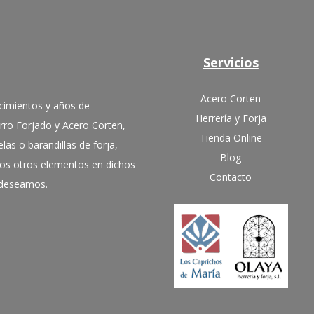
Servicios
Acero Corten
cimientos y años de
Herrería y Forja
erro Forjado y Acero Corten,
Tienda Online
las o barandillas de forja,
Blog
hos otros elementos en dichos
Contacto
e deseamos.