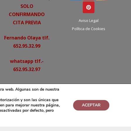
SOLO
CONFIRMANDO
Aviso Legal
CITA PREVIA
Política de Cookies
Fernando Olaya tlf.
652.95.32.99
whatsapp tlf.-
652.95.32.97
o por correo:
tra web. Algunas son de nuestra
olaya.forja@telefonica.net
torización y son las únicas que
ven para mejorar nuestra página,
ACEPTAR
esactivadas por defecto, pero