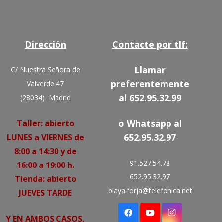
Dirección
Contacte por tlf:
Llamar
C/ Nuestra Señora de
preferentemente
Valverde 47
al 652.95.32.99
(28034) Madrid
o Whatsapp al
Taller: abierto
652.95.32.97
LUNES a VIERNES de
8:00 a 14:30 y de
91.527.54.78
16:00 a 19:00 h.
652.95.32.97
Tienda: abierto
olaya.forja@telefonica.net
JUEVES TARDE
Y EN AMBOS CASOS,