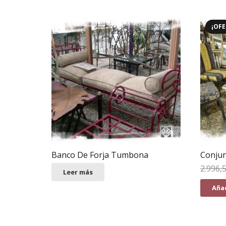
¡OFE
Banco De Forja Tumbona
Conjun
2.996,
Leer más
Añad