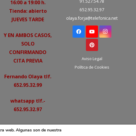
91.527.54.78
16:00 a 19:00 h.
652.95.32.97
Tienda: abierto
olaya.forja@telefonica.net
JUEVES TARDE
Y EN AMBOS CASOS,
SOLO
CONFIRMANDO
Aviso Legal
CITA PREVIA
Política de Cookies
Fernando Olaya tlf.
652.95.32.99
whatsapp tlf.-
652.95.32.97
o por correo:
tra web. Algunas son de nuestra
olaya.forja@telefonica.net