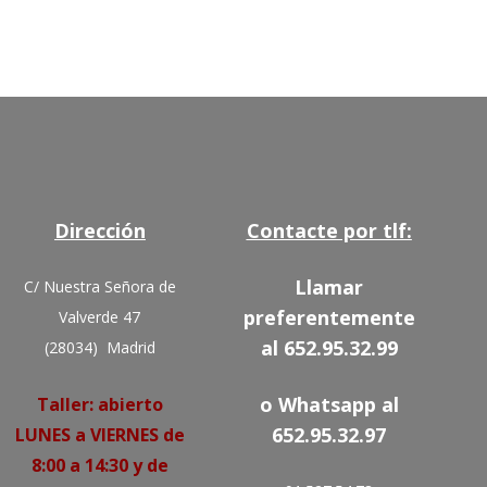
Dirección
Contacte por tlf:
Llamar
C/ Nuestra Señora de
preferentemente
Valverde 47
al 652.95.32.99
(28034) Madrid
o Whatsapp al
Taller: abierto
652.95.32.97
LUNES a VIERNES de
8:00 a 14:30 y de