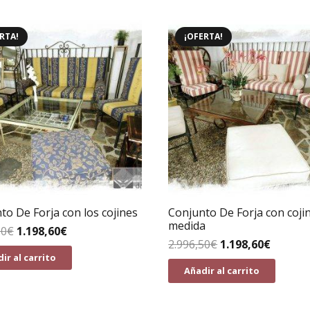
RTA!
¡OFERTA!
to De Forja con los cojines
Conjunto De Forja con coji
medida
50
€
1.198,60
€
2.996,50
€
1.198,60
€
ir al carrito
Añadir al carrito