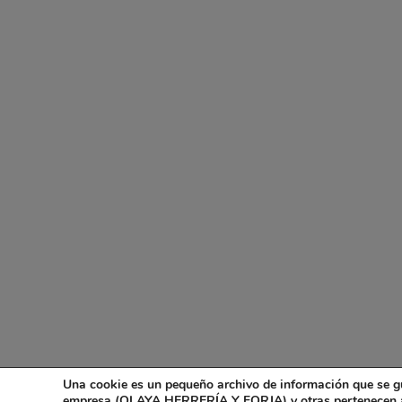
Una cookie es un pequeño archivo de información que se g
empresa (OLAYA HERRERÍA Y FORJA) y otras pertenecen a e