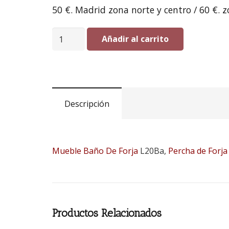
50 €. Madrid zona norte y centro / 60 €. z
Mueble
Añadir al carrito
Baño
De
Forja
L20Ba
Descripción
cantidad
Mueble Baño De Forja
L20Ba,
Percha de Forja
Productos Relacionados