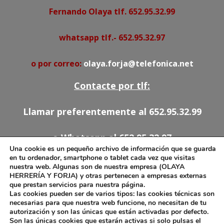
Fernando Olaya tlf. 652.95.32.99
whatsapp tlf.- 652.95.32.97
o por correo:
olaya.forja@telefonica.net
Contacte por tlf:
Llamar preferentemente al 652.95.32.99
o Whatsapp al 652.95.32.97
Una cookie es un pequeño archivo de información que se guarda
en tu ordenador, smartphone o tablet cada vez que visitas
91.527.54.78
nuestra web. Algunas son de nuestra empresa (OLAYA
HERRERÍA Y FORJA) y otras pertenecen a empresas externas
652.95.32.97
que prestan servicios para nuestra página.
olaya.forja@telefonica.net
Las cookies pueden ser de varios tipos: las cookies técnicas son
necesarias para que nuestra web funcione, no necesitan de tu
autorización y son las únicas que están activadas por defecto.
Son las únicas cookies que estarán activas si solo pulsas el