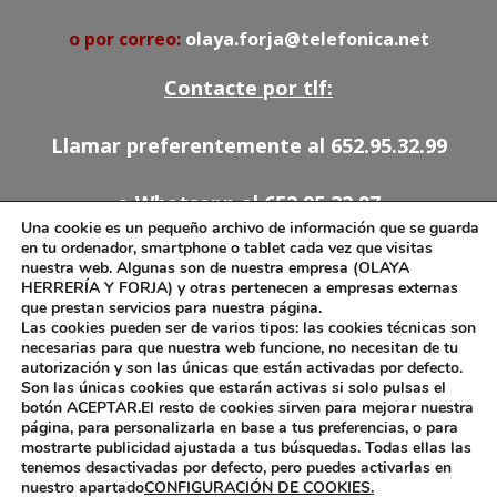
o por correo:
olaya.forja@telefonica.net
Contacte por tlf:
Llamar preferentemente al 652.95.32.99
o Whatsapp al 652.95.32.97
Una cookie es un pequeño archivo de información que se guarda
en tu ordenador, smartphone o tablet cada vez que visitas
91.527.54.78
nuestra web. Algunas son de nuestra empresa (OLAYA
HERRERÍA Y FORJA) y otras pertenecen a empresas externas
652.95.32.97
que prestan servicios para nuestra página.
olaya.forja@telefonica.net
Las cookies pueden ser de varios tipos: las cookies técnicas son
necesarias para que nuestra web funcione, no necesitan de tu
autorización y son las únicas que están activadas por defecto.
Son las únicas cookies que estarán activas si solo pulsas el
botón ACEPTAR.El resto de cookies sirven para mejorar nuestra
Aviso Legal
página, para personalizarla en base a tus preferencias, o para
mostrarte publicidad ajustada a tus búsquedas. Todas ellas las
Política de Cookies
tenemos desactivadas por defecto, pero puedes activarlas en
nuestro apartado
CONFIGURACIÓN DE COOKIES.