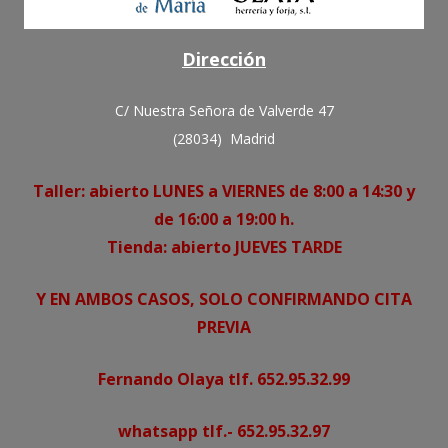
Dirección
C/ Nuestra Señora de Valverde 47
(28034) Madrid
Taller: abierto LUNES a VIERNES de 8:00 a 14:30 y
de 16:00 a 19:00 h.
Tienda: abierto JUEVES TARDE
Y EN AMBOS CASOS, SOLO CONFIRMANDO CITA
PREVIA
Fernando Olaya tlf. 652.95.32.99
whatsapp tlf.- 652.95.32.97