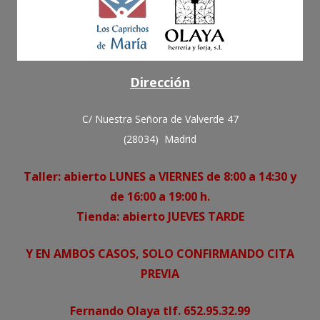
Dirección
C/ Nuestra Señora de Valverde 47
(28034) Madrid
Taller: abierto LUNES a VIERNES de 8:00 a 14:30 y
de 16:00 a 19:00 h.
Tienda: abierto JUEVES TARDE
Y EN AMBOS CASOS, SOLO CONFIRMANDO CITA
PREVIA
Fernando Olaya tlf. 652.95.32.99