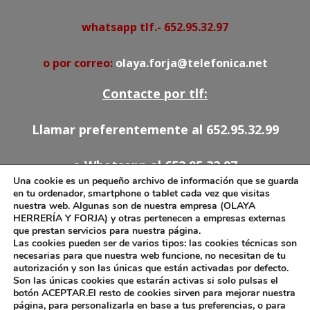
whatsapp tlf.- 652.95.32.97
o por correo:
olaya.forja@telefonica.net
Contacte por tlf:
Llamar preferentemente al 652.95.32.99
o Whatsapp al 652.95.32.97
Una cookie es un pequeño archivo de información que se guarda
en tu ordenador, smartphone o tablet cada vez que visitas
91.527.54.78
nuestra web. Algunas son de nuestra empresa (OLAYA
HERRERÍA Y FORJA) y otras pertenecen a empresas externas
652.95.32.97
que prestan servicios para nuestra página.
olaya.forja@telefonica.net
Las cookies pueden ser de varios tipos: las cookies técnicas son
necesarias para que nuestra web funcione, no necesitan de tu
autorización y son las únicas que están activadas por defecto.
Son las únicas cookies que estarán activas si solo pulsas el
botón ACEPTAR.El resto de cookies sirven para mejorar nuestra
Aviso Legal
página, para personalizarla en base a tus preferencias, o para