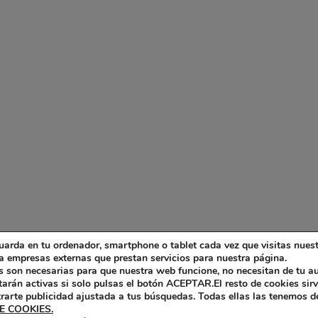
uarda en tu ordenador, smartphone o tablet cada vez que visitas nues
mpresas externas que prestan servicios para nuestra página.
as son necesarias para que nuestra web funcione, no necesitan de tu au
tarán activas si solo pulsas el botón ACEPTAR.El resto de cookies sir
trarte publicidad ajustada a tus búsquedas. Todas ellas las tenemos d
E COOKIES.
Diseño web por Pinkstone™