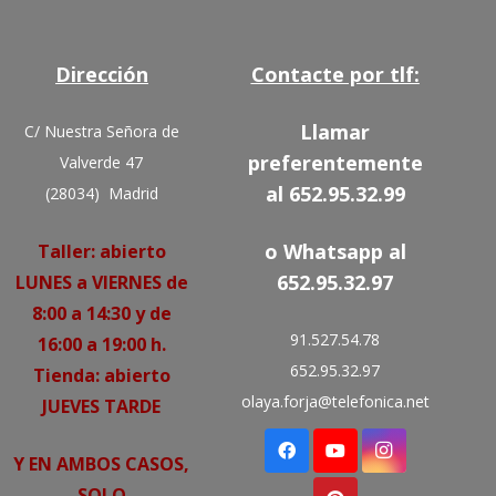
Dirección
Contacte por tlf:
Llamar
C/ Nuestra Señora de
preferentemente
Valverde 47
al 652.95.32.99
(28034) Madrid
o Whatsapp al
Taller: abierto
652.95.32.97
LUNES a VIERNES de
8:00 a 14:30 y de
91.527.54.78
16:00 a 19:00 h.
652.95.32.97
Tienda: abierto
olaya.forja@telefonica.net
JUEVES TARDE
Y EN AMBOS CASOS,
SOLO