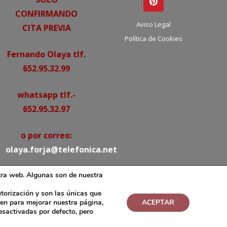
CONFIRMANDO
Aviso Legal
CITA PREVIA
Política de Cookies
Fernando Olaya tlf.
652.95.32.99
whatsapp tlf.-
652.95.32.97
o por correo:
olaya.forja@telefonica.net
tra web. Algunas son de nuestra
torización y son las únicas que
ven para mejorar nuestra página,
ACEPTAR
esactivadas por defecto, pero