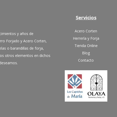
Servicios
Acero Corten
cimientos y años de
Herrería y Forja
erro Forjado y Acero Corten,
Tienda Online
las o barandillas de forja,
Blog
hos otros elementos en dichos
Contacto
e deseamos.