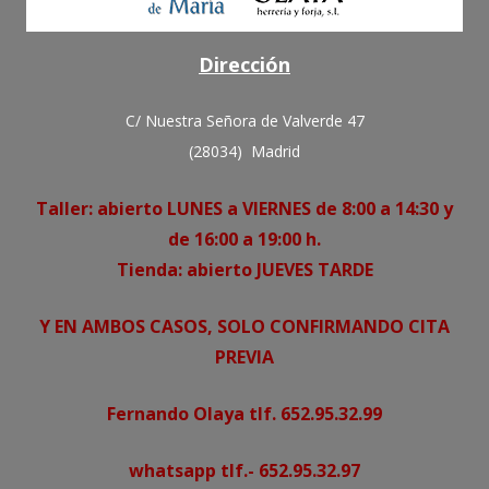
Dirección
C/ Nuestra Señora de Valverde 47
(28034) Madrid
Taller: abierto LUNES a VIERNES de 8:00 a 14:30 y
de 16:00 a 19:00 h.
Tienda: abierto JUEVES TARDE
Y EN AMBOS CASOS, SOLO CONFIRMANDO CITA
PREVIA
Fernando Olaya tlf. 652.95.32.99
whatsapp tlf.- 652.95.32.97