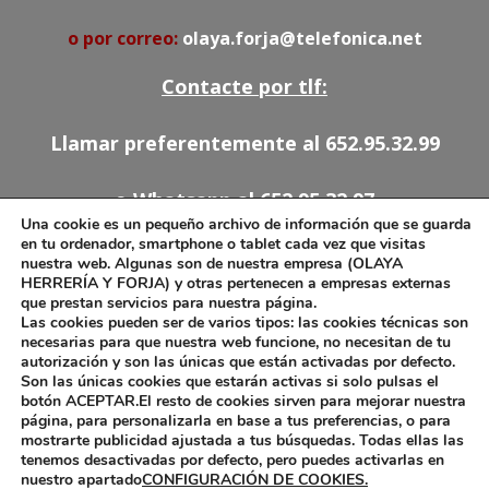
o por correo:
olaya.forja@telefonica.net
Contacte por tlf:
Llamar preferentemente al 652.95.32.99
o Whatsapp al 652.95.32.97
Una cookie es un pequeño archivo de información que se guarda
en tu ordenador, smartphone o tablet cada vez que visitas
91.527.54.78
nuestra web. Algunas son de nuestra empresa (OLAYA
HERRERÍA Y FORJA) y otras pertenecen a empresas externas
652.95.32.97
que prestan servicios para nuestra página.
olaya.forja@telefonica.net
Las cookies pueden ser de varios tipos: las cookies técnicas son
necesarias para que nuestra web funcione, no necesitan de tu
autorización y son las únicas que están activadas por defecto.
Son las únicas cookies que estarán activas si solo pulsas el
botón ACEPTAR.El resto de cookies sirven para mejorar nuestra
Aviso Legal
página, para personalizarla en base a tus preferencias, o para
mostrarte publicidad ajustada a tus búsquedas. Todas ellas las
Política de Cookies
tenemos desactivadas por defecto, pero puedes activarlas en
nuestro apartado
CONFIGURACIÓN DE COOKIES.