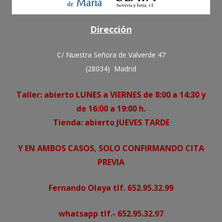
Dirección
C/ Nuestra Señora de Valverde 47
(28034) Madrid
Taller: abierto LUNES a VIERNES de 8:00 a 14:30 y
de 16:00 a 19:00 h.
Tienda: abierto JUEVES TARDE
Y EN AMBOS CASOS, SOLO CONFIRMANDO CITA
PREVIA
Fernando Olaya tlf. 652.95.32.99
whatsapp tlf.- 652.95.32.97