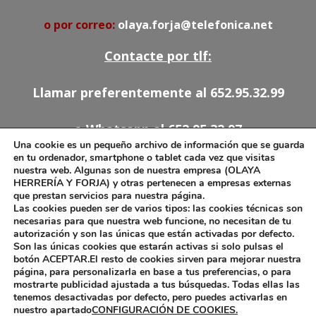
o por correo:
olaya.forja@telefonica.net
Contacte por tlf:
Llamar preferentemente al 652.95.32.99
o Whatsapp al 652.95.32.97
Una cookie es un pequeño archivo de información que se guarda
en tu ordenador, smartphone o tablet cada vez que visitas
91.527.54.78
nuestra web. Algunas son de nuestra empresa (OLAYA
HERRERÍA Y FORJA) y otras pertenecen a empresas externas
652.95.32.97
que prestan servicios para nuestra página.
olaya.forja@telefonica.net
Las cookies pueden ser de varios tipos: las cookies técnicas son
necesarias para que nuestra web funcione, no necesitan de tu
autorización y son las únicas que están activadas por defecto.
Son las únicas cookies que estarán activas si solo pulsas el
botón ACEPTAR.El resto de cookies sirven para mejorar nuestra
Aviso Legal
página, para personalizarla en base a tus preferencias, o para
mostrarte publicidad ajustada a tus búsquedas. Todas ellas las
Política de Cookies
tenemos desactivadas por defecto, pero puedes activarlas en
nuestro apartado
CONFIGURACIÓN DE COOKIES.