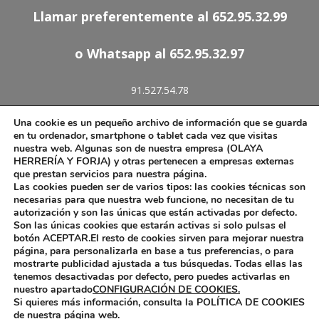
Llamar preferentemente al 652.95.32.99
o Whatsapp al 652.95.32.97
91.527.54.78
652.95.32.97
Una cookie es un pequeño archivo de información que se guarda
olaya.forja@telefonica.net
en tu ordenador, smartphone o tablet cada vez que visitas
nuestra web. Algunas son de nuestra empresa (OLAYA
HERRERÍA Y FORJA) y otras pertenecen a empresas externas
que prestan servicios para nuestra página.
Las cookies pueden ser de varios tipos: las cookies técnicas son
Aviso Legal
necesarias para que nuestra web funcione, no necesitan de tu
autorización y son las únicas que están activadas por defecto.
Política de Cookies
Son las únicas cookies que estarán activas si solo pulsas el
botón ACEPTAR.El resto de cookies sirven para mejorar nuestra
página, para personalizarla en base a tus preferencias, o para
mostrarte publicidad ajustada a tus búsquedas. Todas ellas las
tenemos desactivadas por defecto, pero puedes activarlas en
nuestro apartado
CONFIGURACIÓN DE COOKIES.
Diseño web por Pinkstone™
Si quieres más información, consulta la POLÍTICA DE COOKIES
de nuestra página web.