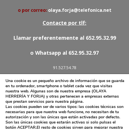
o por correo:
olaya.forja@telefonica.net
Contacte por tlf:
Llamar preferentemente al 652.95.32.99
o Whatsapp al 652.95.32.97
91.527.54.78
652.95.32.97
Una cookie es un pequeño archivo de información que se guarda
olaya.forja@telefonica.net
en tu ordenador, smartphone o tablet cada vez que visitas
nuestra web. Algunas son de nuestra empresa (OLAYA
HERRERÍA Y FORJA) y otras pertenecen a empresas externas
que prestan servicios para nuestra página.
Las cookies pueden ser de varios tipos: las cookies técnicas son
Aviso Legal
necesarias para que nuestra web funcione, no necesitan de tu
autorización y son las únicas que están activadas por defecto.
Política de Cookies
Son las únicas cookies que estarán activas si solo pulsas el
botón ACEPTAR.El resto de cookies sirven para mejorar nuestra