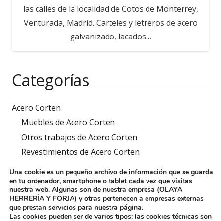
las calles de la localidad de Cotos de Monterrey,
Venturada, Madrid. Carteles y letreros de acero
galvanizado, lacados…
Categorías
Acero Corten
Muebles de Acero Corten
Otros trabajos de Acero Corten
Revestimientos de Acero Corten
Rótulos de Acero Corten
Una cookie es un pequeño archivo de información que se guarda
en tu ordenador, smartphone o tablet cada vez que visitas
Herrería y Forja
nuestra web. Algunas son de nuestra empresa (OLAYA
Botelleros de forja
HERRERÍA Y FORJA) y otras pertenecen a empresas externas
que prestan servicios para nuestra página.
Carpintería de forja
Las cookies pueden ser de varios tipos: las cookies técnicas son