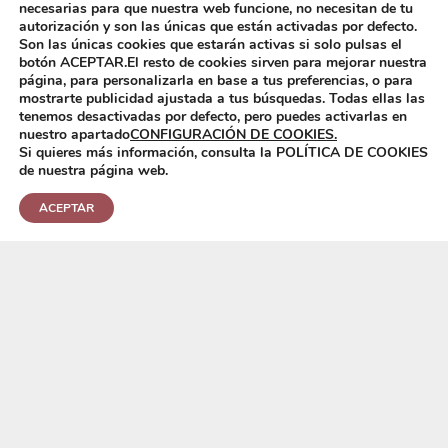
necesarias para que nuestra web funcione, no necesitan de tu
Escaleras de Forja
autorización y son las únicas que están activadas por defecto.
Fuentes jardineras de forja y paisajismo.
Son las únicas cookies que estarán activas si solo pulsas el
botón ACEPTAR.El resto de cookies sirven para mejorar nuestra
Muebles de forja
página, para personalizarla en base a tus preferencias, o para
mostrarte publicidad ajustada a tus búsquedas. Todas ellas las
Bancos y asientos
tenemos desactivadas por defecto, pero puedes activarlas en
Cabeceros de forja
nuestro apartado
CONFIGURACIÓN DE COOKIES.
Si quieres más información, consulta la POLÍTICA DE COOKIES
Complementos de decoración
de nuestra página web.
Entradas de forja
ACEPTAR
Espejos
Estanterías
Mesas de Forja
Mesas auxiliares
Mesas de centro
mesas de comedor
Muebles de baño
Pérgolas, cenadores y marquesinas de forja